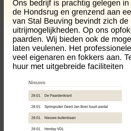
Ons bedrijf is prachtig gelegen i
de Hondsrug en grenzend aan een
van Stal Beuving bevindt zich de
uitrijmogelijkheden. Op ons opfok
paarden. Wij bieden ook de mogeli
laten veulenen. Het professionel
veel eigenaren en fokkers aan. 
huur met uitgebreide faciliteiten
Nieuws
28.01.
De Paardenkrant
28.01.
Springruiter Geert Jan Boer huurt aantal
28.01.
boxen bij stal Beuving
Nieuwe buitenbaan
28.01.
Herday VDL