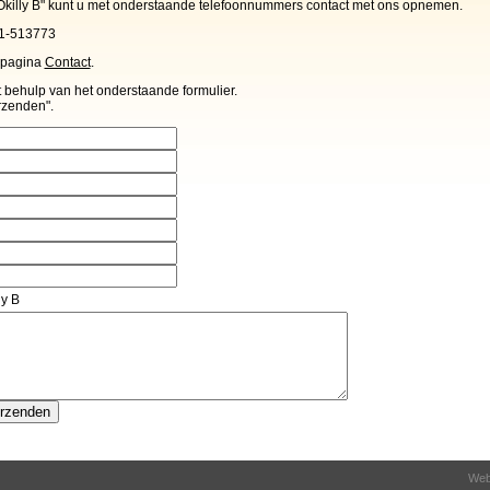
Okilly B" kunt u met onderstaande telefoonnummers contact met ons opnemen.
1-513773
e pagina
Contact
.
behulp van het onderstaande formulier.
rzenden".
ly B
Webd