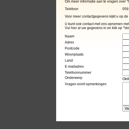
Om meer informatie aan te vragen over "
Telefoon
059
Voor meer contactgegevens kijkt u op d
U kunt ook contact met ons opnemen met 
Vul hier al uw gegevens in en klik op "Ve
Naam
Adres
Postcode
Woonplaats
Land
E-mailadres
Telefoonnummer
Onderwerp
Okil
Vragen en/of opmerkingen