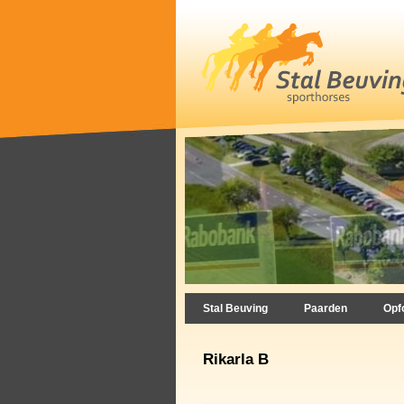
Stal Beuving
Paarden
Opf
Rikarla B