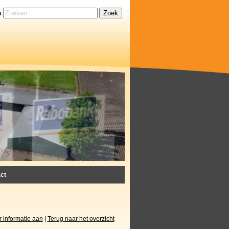
h
ct
 informatie aan
|
Terug naar het overzicht