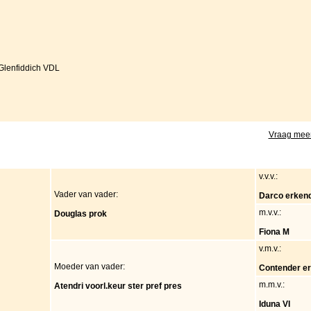
Glenfiddich VDL
Vraag meer
v.v.v.:
Vader van vader:
Darco erken
m.v.v.:
Douglas prok
Fiona M
v.m.v.:
Moeder van vader:
Contender e
m.m.v.:
Atendri voorl.keur ster pref pres
Iduna VI